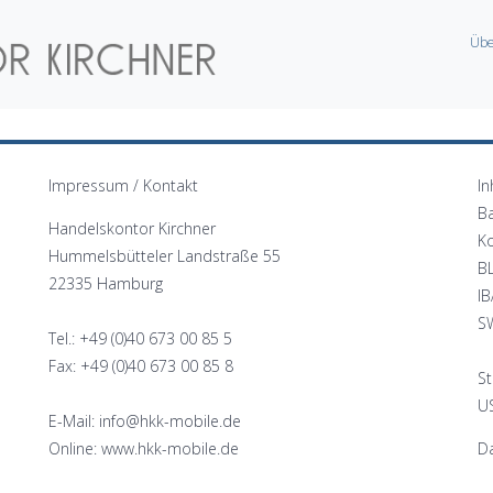
Übe
Impressum / Kontakt
In
B
Handelskontor Kirchner
K
Hummelsbütteler Landstraße 55
B
22335 Hamburg
I
S
Tel.: +49 (0)40 673 00 85 5
Fax: +49 (0)40 673 00 85 8
St
US
E-Mail: info@hkk-mobile.de
Online: www.hkk-mobile.de
Da