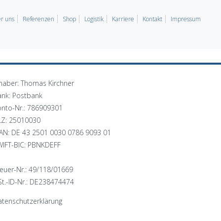
r uns
Referenzen
Shop
Logistik
Karriere
Kontakt
Impressum
haber: Thomas Kirchner
ank: Postbank
onto-Nr.: 786909301
LZ: 25010030
BAN: DE 43 2501 0030 0786 9093 01
WIFT-BIC: PBNKDEFF
euer-Nr.: 49/118/01669
t.-ID-Nr.: DE238474474
tenschutzerklärung