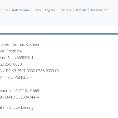
r uns
Referenzen
Shop
Logistik
Karriere
Kontakt
Impressum
haber: Thomas Kirchner
ank: Postbank
onto-Nr.: 786909301
LZ: 25010030
BAN: DE 43 2501 0030 0786 9093 01
WIFT-BIC: PBNKDEFF
euer-Nr.: 49/118/01669
t.-ID-Nr.: DE238474474
tenschutzerklärung