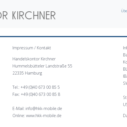
Übe
Impressum / Kontakt
In
B
Handelskontor Kirchner
K
Hummelsbütteler Landstraße 55
B
22335 Hamburg
I
S
Tel.: +49 (0)40 673 00 85 5
Fax: +49 (0)40 673 00 85 8
St
US
E-Mail: info@hkk-mobile.de
Online: www.hkk-mobile.de
Da