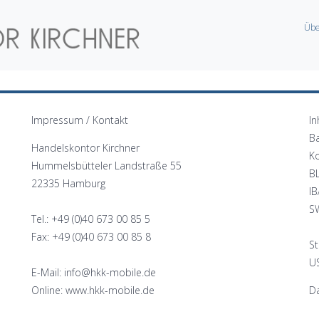
Übe
Impressum / Kontakt
In
B
Handelskontor Kirchner
K
Hummelsbütteler Landstraße 55
B
22335 Hamburg
I
S
Tel.: +49 (0)40 673 00 85 5
Fax: +49 (0)40 673 00 85 8
St
US
E-Mail: info@hkk-mobile.de
Online: www.hkk-mobile.de
Da