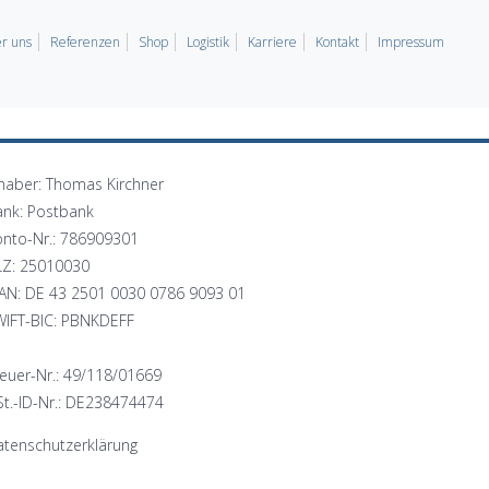
r uns
Referenzen
Shop
Logistik
Karriere
Kontakt
Impressum
haber: Thomas Kirchner
ank: Postbank
onto-Nr.: 786909301
LZ: 25010030
BAN: DE 43 2501 0030 0786 9093 01
WIFT-BIC: PBNKDEFF
euer-Nr.: 49/118/01669
t.-ID-Nr.: DE238474474
tenschutzerklärung