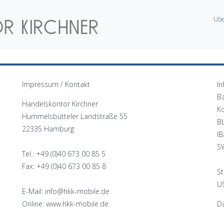
Übe
Impressum / Kontakt
In
B
Handelskontor Kirchner
K
Hummelsbütteler Landstraße 55
B
22335 Hamburg
I
S
Tel.: +49 (0)40 673 00 85 5
Fax: +49 (0)40 673 00 85 8
St
US
E-Mail: info@hkk-mobile.de
Online: www.hkk-mobile.de
Da