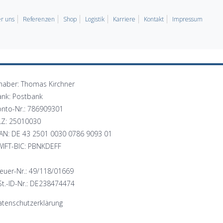
r uns
Referenzen
Shop
Logistik
Karriere
Kontakt
Impressum
haber: Thomas Kirchner
ank: Postbank
onto-Nr.: 786909301
LZ: 25010030
BAN: DE 43 2501 0030 0786 9093 01
WIFT-BIC: PBNKDEFF
euer-Nr.: 49/118/01669
t.-ID-Nr.: DE238474474
tenschutzerklärung