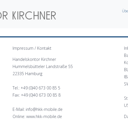
Übe
Impressum / Kontakt
In
B
Handelskontor Kirchner
K
Hummelsbütteler Landstraße 55
B
22335 Hamburg
I
S
Tel.: +49 (0)40 673 00 85 5
Fax: +49 (0)40 673 00 85 8
St
US
E-Mail: info@hkk-mobile.de
Online: www.hkk-mobile.de
Da