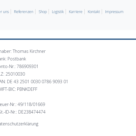
r uns
Referenzen
Shop
Logistik
Karriere
Kontakt
Impressum
haber: Thomas Kirchner
ank: Postbank
onto-Nr.: 786909301
LZ: 25010030
BAN: DE 43 2501 0030 0786 9093 01
WIFT-BIC: PBNKDEFF
euer-Nr.: 49/118/01669
t.-ID-Nr.: DE238474474
tenschutzerklärung