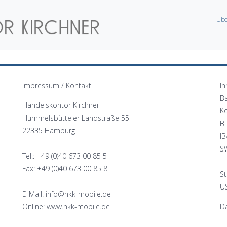
Übe
Impressum / Kontakt
In
B
Handelskontor Kirchner
K
Hummelsbütteler Landstraße 55
B
22335 Hamburg
I
S
Tel.: +49 (0)40 673 00 85 5
Fax: +49 (0)40 673 00 85 8
St
US
E-Mail: info@hkk-mobile.de
Online: www.hkk-mobile.de
Da