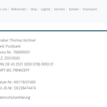
r uns
Referenzen
Shop
Logistik
Karriere
Kontakt
Impressum
haber: Thomas Kirchner
ank: Postbank
onto-Nr.: 786909301
LZ: 25010030
BAN: DE 43 2501 0030 0786 9093 01
WIFT-BIC: PBNKDEFF
euer-Nr.: 49/118/01669
t.-ID-Nr.: DE238474474
tenschutzerklärung