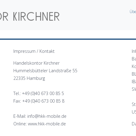
Übe
Impressum / Kontakt
In
B
Handelskontor Kirchner
K
Hummelsbütteler Landstraße 55
B
22335 Hamburg
I
S
Tel.: +49 (0)40 673 00 85 5
Fax: +49 (0)40 673 00 85 8
St
US
E-Mail: info@hkk-mobile.de
Online: www.hkk-mobile.de
Da