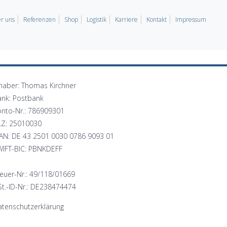
r uns
Referenzen
Shop
Logistik
Karriere
Kontakt
Impressum
haber: Thomas Kirchner
ank: Postbank
onto-Nr.: 786909301
LZ: 25010030
BAN: DE 43 2501 0030 0786 9093 01
WIFT-BIC: PBNKDEFF
euer-Nr.: 49/118/01669
t.-ID-Nr.: DE238474474
tenschutzerklärung