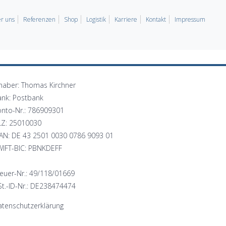
r uns
Referenzen
Shop
Logistik
Karriere
Kontakt
Impressum
haber: Thomas Kirchner
ank: Postbank
onto-Nr.: 786909301
LZ: 25010030
BAN: DE 43 2501 0030 0786 9093 01
WIFT-BIC: PBNKDEFF
euer-Nr.: 49/118/01669
t.-ID-Nr.: DE238474474
tenschutzerklärung