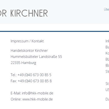
Übe
Impressum / Kontakt
In
B
Handelskontor Kirchner
K
Hummelsbütteler Landstraße 55
B
22335 Hamburg
I
S
Tel.: +49 (0)40 673 00 85 5
Fax: +49 (0)40 673 00 85 8
St
US
E-Mail: info@hkk-mobile.de
Online: www.hkk-mobile.de
Da