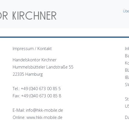
Übe
Impressum / Kontakt
In
B
Handelskontor Kirchner
K
Hummelsbütteler Landstraße 55
B
22335 Hamburg
I
S
Tel.: +49 (0)40 673 00 85 5
Fax: +49 (0)40 673 00 85 8
St
US
E-Mail: info@hkk-mobile.de
Online: www.hkk-mobile.de
Da