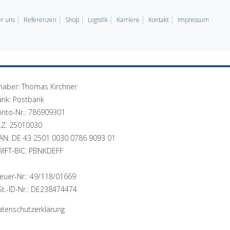
r uns
Referenzen
Shop
Logistik
Karriere
Kontakt
Impressum
haber: Thomas Kirchner
ank: Postbank
onto-Nr.: 786909301
LZ: 25010030
BAN: DE 43 2501 0030 0786 9093 01
WIFT-BIC: PBNKDEFF
euer-Nr.: 49/118/01669
t.-ID-Nr.: DE238474474
tenschutzerklärung