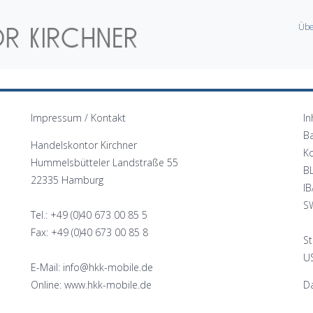
Übe
Impressum / Kontakt
In
B
Handelskontor Kirchner
K
Hummelsbütteler Landstraße 55
B
22335 Hamburg
I
S
Tel.: +49 (0)40 673 00 85 5
Fax: +49 (0)40 673 00 85 8
St
US
E-Mail: info@hkk-mobile.de
Online: www.hkk-mobile.de
Da