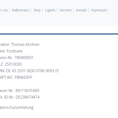
r uns
Referenzen
Shop
Logistik
Karriere
Kontakt
Impressum
haber: Thomas Kirchner
ank: Postbank
onto-Nr.: 786909301
LZ: 25010030
BAN: DE 43 2501 0030 0786 9093 01
WIFT-BIC: PBNKDEFF
euer-Nr.: 49/118/01669
t.-ID-Nr.: DE238474474
tenschutzerklärung