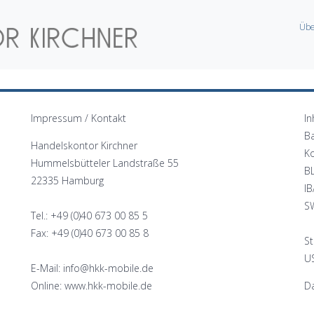
Übe
Impressum / Kontakt
In
B
Handelskontor Kirchner
K
Hummelsbütteler Landstraße 55
B
22335 Hamburg
I
S
Tel.: +49 (0)40 673 00 85 5
Fax: +49 (0)40 673 00 85 8
St
US
E-Mail: info@hkk-mobile.de
Online: www.hkk-mobile.de
Da