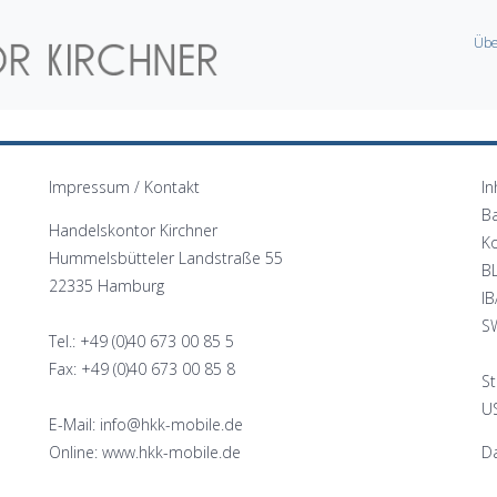
Übe
Impressum / Kontakt
In
B
Handelskontor Kirchner
K
Hummelsbütteler Landstraße 55
B
22335 Hamburg
I
S
Tel.: +49 (0)40 673 00 85 5
Fax: +49 (0)40 673 00 85 8
St
US
E-Mail: info@hkk-mobile.de
Online: www.hkk-mobile.de
Da