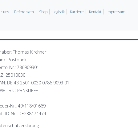
r uns
Referenzen
Shop
Logistik
Karriere
Kontakt
Impressum
haber: Thomas Kirchner
ank: Postbank
onto-Nr.: 786909301
LZ: 25010030
BAN: DE 43 2501 0030 0786 9093 01
WIFT-BIC: PBNKDEFF
euer-Nr.: 49/118/01669
t.-ID-Nr.: DE238474474
tenschutzerklärung