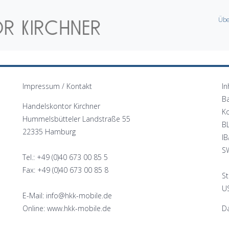
Übe
Impressum / Kontakt
In
B
Handelskontor Kirchner
K
Hummelsbütteler Landstraße 55
B
22335 Hamburg
I
S
Tel.: +49 (0)40 673 00 85 5
Fax: +49 (0)40 673 00 85 8
St
US
E-Mail: info@hkk-mobile.de
Online: www.hkk-mobile.de
Da