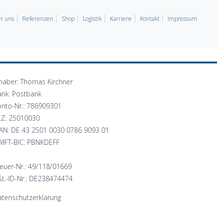
r uns
Referenzen
Shop
Logistik
Karriere
Kontakt
Impressum
haber: Thomas Kirchner
ank: Postbank
onto-Nr.: 786909301
LZ: 25010030
BAN: DE 43 2501 0030 0786 9093 01
WIFT-BIC: PBNKDEFF
euer-Nr.: 49/118/01669
t.-ID-Nr.: DE238474474
tenschutzerklärung