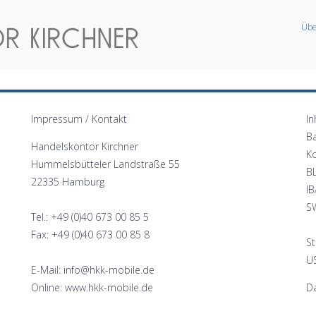
Übe
Impressum / Kontakt
In
B
Handelskontor Kirchner
K
Hummelsbütteler Landstraße 55
B
22335 Hamburg
I
S
Tel.: +49 (0)40 673 00 85 5
Fax: +49 (0)40 673 00 85 8
St
US
E-Mail: info@hkk-mobile.de
Online: www.hkk-mobile.de
Da