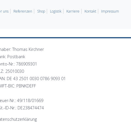
r uns
Referenzen
Shop
Logistik
Karriere
Kontakt
Impressum
haber: Thomas Kirchner
ank: Postbank
onto-Nr.: 786909301
LZ: 25010030
BAN: DE 43 2501 0030 0786 9093 01
WIFT-BIC: PBNKDEFF
euer-Nr.: 49/118/01669
t.-ID-Nr.: DE238474474
tenschutzerklärung