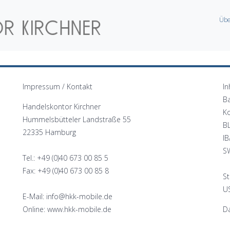
Übe
Impressum / Kontakt
In
B
Handelskontor Kirchner
K
Hummelsbütteler Landstraße 55
B
22335 Hamburg
I
S
Tel.: +49 (0)40 673 00 85 5
Fax: +49 (0)40 673 00 85 8
St
US
E-Mail: info@hkk-mobile.de
Online: www.hkk-mobile.de
Da