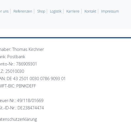
r uns
Referenzen
Shop
Logistik
Karriere
Kontakt
Impressum
haber: Thomas Kirchner
ank: Postbank
onto-Nr.: 786909301
LZ: 25010030
BAN: DE 43 2501 0030 0786 9093 01
WIFT-BIC: PBNKDEFF
euer-Nr.: 49/118/01669
t.-ID-Nr.: DE238474474
tenschutzerklärung